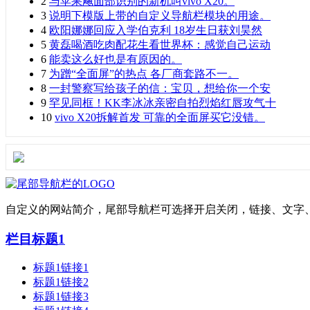
2
与苹果飚面部识别的新机叫vivo X20。
3
说明下模版上带的自定义导航栏模块的用途。
4
欧阳娜娜回应入学伯克利 18岁生日获刘昊然
5
黄磊喝酒吃肉配花生看世界杯：感觉自己运动
6
能卖这么好也是有原因的。
7
为蹭“全面屏”的热点 各厂商套路不一。
8
一封警察写给孩子的信：宝贝，想给你一个安
9
罕见同框！KK李冰冰亲密自拍烈焰红唇攻气十
10
vivo X20拆解首发 可靠的全面屏买它没错。
自定义的网站简介，尾部导航栏可选择开启关闭，链接、文字
栏目标题1
标题1链接1
标题1链接2
标题1链接3