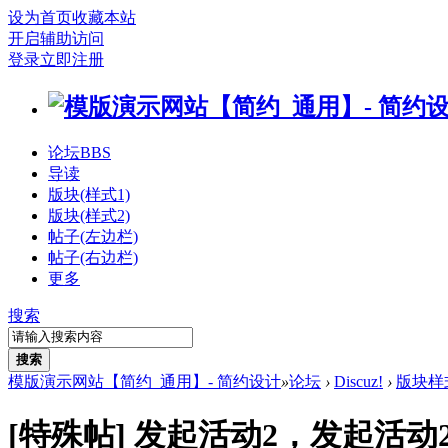
设为首页
收藏本站
开启辅助访问
登录
立即注册
论坛
BBS
导读
版块(样式1)
版块(样式2)
帖子(左边栏)
帖子(右边栏)
更多
搜索
搜索
模版演示网站【简约_通用】- 简约设计
»
论坛
›
Discuz!
›
版块样
[特殊帖]
发起活动2，发起活动