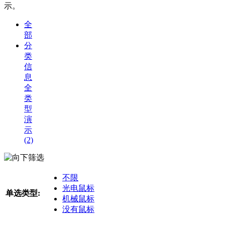
示。
全
部
分
类
信
息
全
类
型
演
示
(2)
筛选
不限
光电鼠标
单选类型:
机械鼠标
没有鼠标