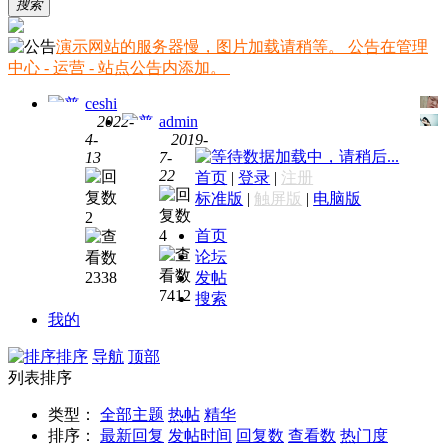
搜索
演示网站的服务器慢，图片加载请稍等。 公告在管理
中心 - 运营 - 站点公告内添加。
ceshi
2022-
admin
4-
2019-
测试
数据加载中，请稍后...
13
7-
分类
一
22
首页
|
登录
|
注册
信息
下，
标准版
|
触屏版
|
电脑版
全部
觉得
2
类型
很强
4
首页
的演
大
论坛
示
2338
发帖
贴，
7412
搜索
可以
我的
看到
每个
排序
导航
顶部
不同
列表排序
字段
类型：
全部主题
热帖
精华
类型
排序：
最新回复
发帖时间
回复数
查看数
热门度
的效