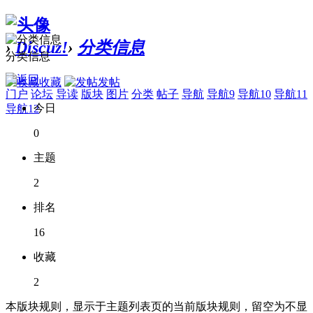
›
Discuz!
›
分类信息
分类信息
收藏
发帖
门户
论坛
导读
版块
图片
分类
帖子
导航
导航9
导航10
导航11
今日
导航12
0
主题
2
排名
16
收藏
2
本版块规则，显示于主题列表页的当前版块规则，留空为不显