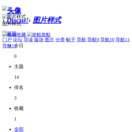
›
Discuz!
›
图片样式
图片样式
收藏
发帖
门户
论坛
导读
版块
图片
分类
帖子
导航
导航9
导航10
导航11
今日
导航12
0
主题
14
排名
3
收藏
1
全部