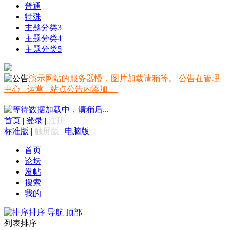
普通
特殊
主题分类3
主题分类4
主题分类5
演示网站的服务器慢，图片加载请稍等。 公告在管理
中心 - 运营 - 站点公告内添加。
数据加载中，请稍后...
首页
|
登录
|
注册
标准版
|
触屏版
|
电脑版
首页
论坛
发帖
搜索
我的
排序
导航
顶部
列表排序