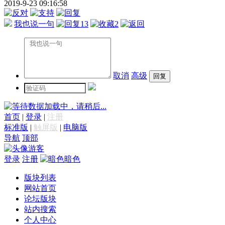
2019-9-23 09:16:58
我也说一句
13
2
取消
高级
数据加载中，请稍后...
首页
|
登录
|
注册
标准版
|
触屏版
|
电脑版
导航
顶部
游客
登录
注册
暗色
版块列表
网站首页
论坛版块
站内搜索
个人中心