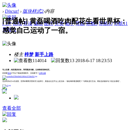
›
Discuz!
›
版块样式2
›
内容
[普通帖] 黄磊喝酒吃肉配花生看世界杯：
门户
论坛
导读
版块
图片
分类
帖子
导航
导航9
导航10
导航11
感觉自己运动了一宿。
导航12
楼主
梓梦
新手上路
114014
13
2018-6-17 18:23:53
马上注册，结交更多好友，享用更多功能，让你轻松玩转社区。
您需要
登录
才可以下载或查看附件。没有帐号？
立即注册
北京时间6月16日凌晨，世界杯葡萄牙西班牙大战举行，黄磊在社交平台上发文称：“都在喝球看酒呢吧？”与网友进行互动。网友也积极评论“肯定在看呢”。
打赏
评分
查看全部