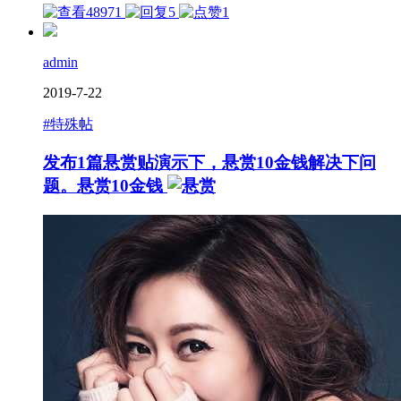
48971
5
1
admin
2019-7-22
#特殊帖
发布1篇悬赏贴演示下，悬赏10金钱解决下问
题。
悬赏10金钱