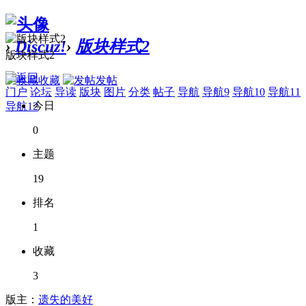
›
Discuz!
›
版块样式2
版块样式2
收藏
发帖
门户
论坛
导读
版块
图片
分类
帖子
导航
导航9
导航10
导航11
今日
导航12
0
主题
19
排名
1
收藏
3
版主：
遗失的美好