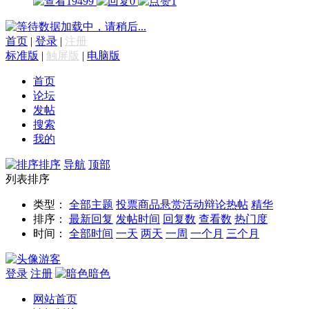
19499
0
1
数据加载中，请稍后...
首页
|
登录
|
注册
标准版
|
触屏版
|
电脑版
首页
论坛
发帖
搜索
我的
排序
导航
顶部
列表排序
类型：
全部主题
投票
商品
悬赏
活动
辩论
热帖
精华
排序：
最新回复
发帖时间
回复数
查看数
热门度
时间：
全部时间
一天
两天
一周
一个月
三个月
游客
登录
注册
暗色
网站首页