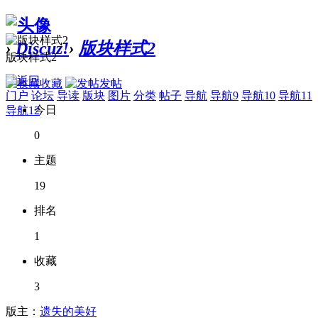
›
Discuz!
›
版块样式2
版块样式2
收藏
发帖
门户
论坛
导读
版块
图片
分类
帖子
导航
导航9
导航10
导航11
今日
导航12
0
主题
19
排名
1
收藏
3
版主：
遗失的美好