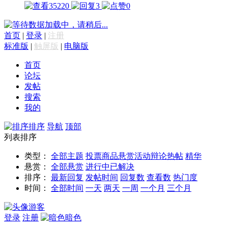
35220
3
0
数据加载中，请稍后...
首页
|
登录
|
注册
标准版
|
触屏版
|
电脑版
首页
论坛
发帖
搜索
我的
排序
导航
顶部
列表排序
类型：
全部主题
投票
商品
悬赏
活动
辩论
热帖
精华
悬赏：
全部悬赏
进行中
已解决
排序：
最新回复
发帖时间
回复数
查看数
热门度
时间：
全部时间
一天
两天
一周
一个月
三个月
游客
登录
注册
暗色