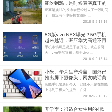
能吃到鸡，是时候表演真正的
距离魅族16的发布会已经过去了一段时间
了，最近有不少好机友纷纷 ...
2018-9-2 15:16
5G版vivo NEX曝光？5G手机
越来越近，碾压华为高通不再
是
手机市场可是说是千变万化，就在前两
天，vivo突然宣布，基于vivo ...
2018-9-2 15:14
小米、华为生产滑盖，国外已
推出屏下摄像头，网友喊话黄
智能手机发展到今天，已经不只是在性能
上得到了极大的提升，在外 ...
2018-9-2 15:12
开学季：很适合女生用的4款