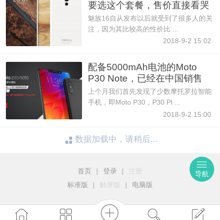
要选这个套餐，售价直接看哭
魅族16自从发布以后就受到了很多人的关
注，因为其比较高的性价比 ...
2018-9-2 15:02
配备5000mAh电池的Moto
P30 Note，已经在中国销售
上个月我们首先发现了少数摩托罗拉智能
手机，即Moto P30，P30 Pl ...
2018-9-2 15:00
数据加载中，请稍后...
首页
|
登录
|
注册
导航
标准版
|
触屏版
|
电脑版