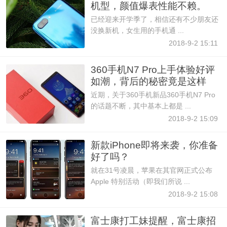
机型，颜值爆表性能不赖。
已经迎来开学季了，相信还有不少朋友还
没换新机，女生用的手机通 ...
2018-9-2 15:11
360手机N7 Pro上手体验好评
如潮，背后的秘密竟是这样
近期，关于360手机新品360手机N7 Pro
的话题不断，其中基本上都是 ...
2018-9-2 15:09
新款iPhone即将来袭，你准备
好了吗？
就在31号凌晨，苹果在其官网正式公布
Apple 特别活动（即我们所说 ...
2018-9-2 15:08
富士康打工妹提醒，富士康招