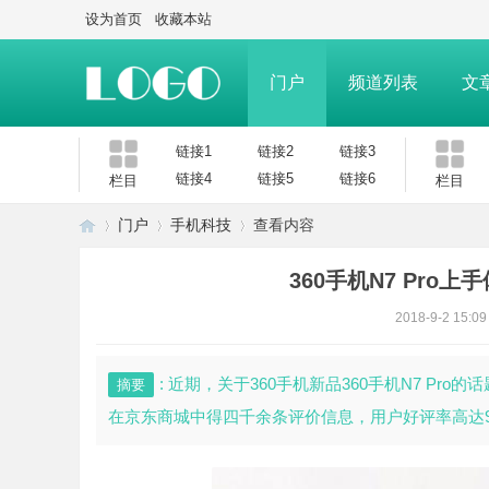
设为首页
收藏本站
门户
频道列表
文
链接1
链接2
链接3
链接4
链接5
链接6
栏目
栏目
门户
手机科技
查看内容
360手机N7 Pr
模
›
›
›
2018-9-2 15:09
: 近期，关于360手机新品360手机N7 Pr
摘要
在京东商城中得四千余条评价信息，用户好评率高达98%。