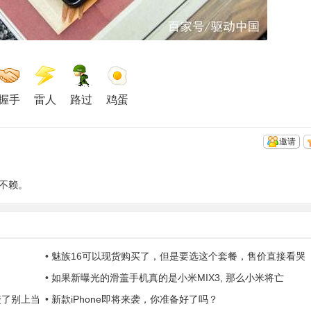
握手
雷人
路过
鸡蛋
邀请
不赖。
•
魅族16可以现货购买了，但是要选这个套餐，售价直接看哭
•
如果新曝光的滑盖手机真的是小米MIX3, 那么小米将亡
楚了别上当
•
新款iPhone即将来袭，你准备好了吗？