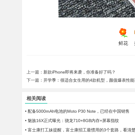
鲜花
【
上一篇：
新款iPhone即将来袭，你准备好了吗？
下一篇：
开学季：很适合女生用的4款机型，颜值爆表性能
相关阅读
行
•
配备5000mAh电池的Moto P30 Note，已经在中国销售
•
魅族16X正式曝光：骁龙710+8GB内存+屏幕指纹
•
富士康打工妹提醒，富士康招工最惯用的3个套路，看清