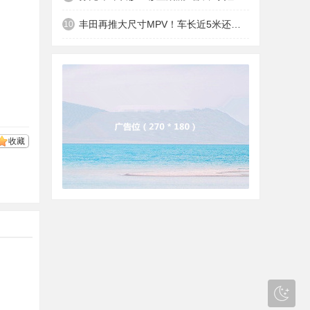
丰田再推大尺寸MPV！车长近5米还配抬头显示，搭按摩座椅卖15万 .
10
收藏