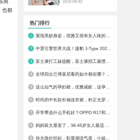
东商
2018-09-02
，也都
热门排行
展现美妙身姿，优雅又很有女人味的搭配了解一下
1
中置引擎世界大战！捷豹 J-Type 2022年恶斗迈凯伦
2
富士康打工妹提醒，富士康招工最惯用的3个套路，看清楚了别上当
3
全球四台兰博基尼毒药如今都在哪？三台都在欧美，香港这台仍在售
4
这么仙气的孕妇裙，优雅减龄，这孕妇也太会穿了
5
时尚的中长款长袖连衣裙，朴正允穿着体现出利落又大气的女人魅力
6
开学季选什么手机好？OPPO R17和华为nova3？别忘了还有vivo X23
7
妈妈装太显老了，38-45岁女人最适合的气质小衫，减龄太显嫩
8
孙允珠针织衫：彰显潮流气质，小姐姐穿出了魅力风采，打动人心！
9