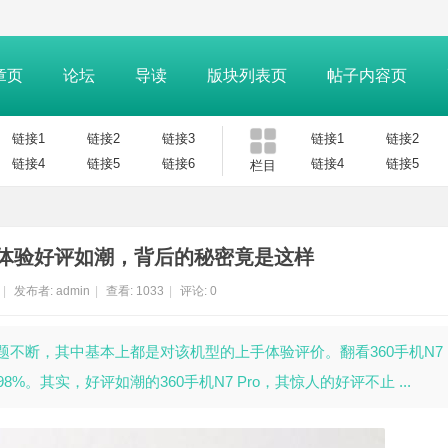
章页
论坛
导读
版块列表页
帖子内容页
链接1
链接2
链接3
链接1
链接2
链接4
链接5
链接6
链接4
链接5
栏目
o上手体验好评如潮，背后的秘密竟是这样
|
发布者:
admin
|
查看:
1033
|
评论: 0
o的话题不断，其中基本上都是对该机型的上手体验评价。翻看360手机N7 P
其实，好评如潮的360手机N7 Pro，其惊人的好评不止 ...