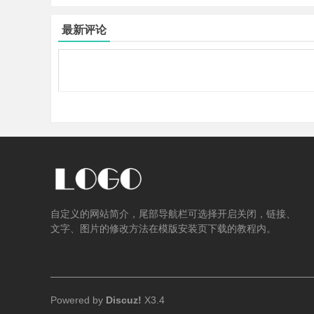
...
最新评论
业
资
自定义的网站简介，尾部导航栏可选择开启关闭，链接、
文字、图片的修改方法在模版安装页下载的教程内。
Powered by
Discuz!
X3.4