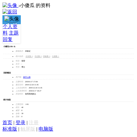
›
小傻瓜 的资料
小傻
个人资
料
主题
瓜
回复
小傻瓜
(UID: 8)
加为好友
邮箱状态：
未验证
发消息
统计信息：
好友数 0
|
日志数 0
|
回帖数 0
|
主题数 1
性别：
保密
生日：
-
学历：
博士
活跃概况
用户组：
新手上路
注册时间：
2018-6-17 17:04
最后访问：
2019-12-24 11:45
上次活动时间：
2019-12-24 11:45
上次发表时间：
2018-6-17 18:27
所在时区：
使用系统默认
统计信息
已用空间：
0 B
积分：
40
威望：
0
金钱：
39
贡献：
0
首页
|
登录
|
注册
标准版
|
触屏版
|
电脑版