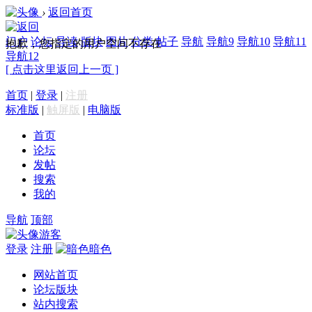
›
返回首页
门户
论坛
导读
版块
图片
分类
帖子
导航
导航9
导航10
导航11
抱歉，您指定的用户空间不存在
导航12
[ 点击这里返回上一页 ]
首页
|
登录
|
注册
标准版
|
触屏版
|
电脑版
首页
论坛
发帖
搜索
我的
导航
顶部
游客
登录
注册
暗色
网站首页
论坛版块
站内搜索