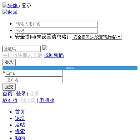
›
登录
安全提问(未设置请忽略)
手机版注册未开启
找回密码
登录
找回密码
*
*
提交
首页
|
登录
|
注册
标准版
|
触屏版
|
电脑版
首页
论坛
发帖
搜索
我的