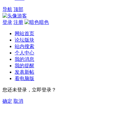
导航
顶部
游客
登录
注册
暗色
网站首页
论坛版块
站内搜索
个人中心
我的消息
我的提醒
发表新帖
看电脑版
您还未登录，立即登录？
确定
取消