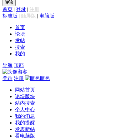
评论
首页
|
登录
|
注册
标准版
|
触屏版
|
电脑版
首页
论坛
发帖
搜索
我的
导航
顶部
游客
登录
注册
暗色
网站首页
论坛版块
站内搜索
个人中心
我的消息
我的提醒
发表新帖
看电脑版