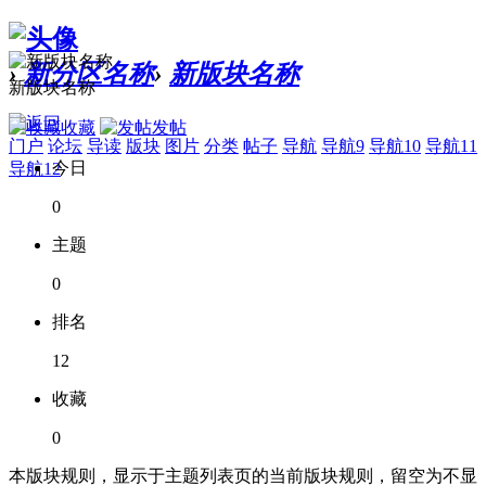
›
新分区名称
›
新版块名称
新版块名称
收藏
发帖
门户
论坛
导读
版块
图片
分类
帖子
导航
导航9
导航10
导航11
今日
导航12
0
主题
0
排名
12
收藏
0
本版块规则，显示于主题列表页的当前版块规则，留空为不显