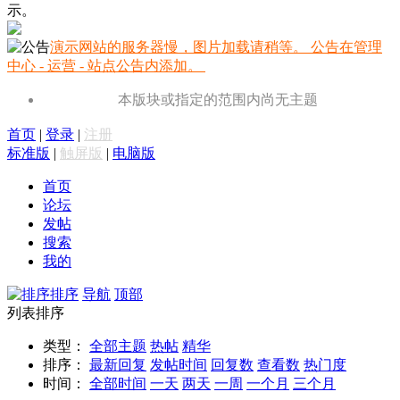
示。
演示网站的服务器慢，图片加载请稍等。 公告在管理
中心 - 运营 - 站点公告内添加。
本版块或指定的范围内尚无主题
首页
|
登录
|
注册
标准版
|
触屏版
|
电脑版
首页
论坛
发帖
搜索
我的
排序
导航
顶部
列表排序
类型：
全部主题
热帖
精华
排序：
最新回复
发帖时间
回复数
查看数
热门度
时间：
全部时间
一天
两天
一周
一个月
三个月