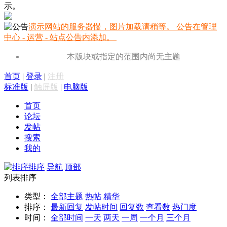
示。
演示网站的服务器慢，图片加载请稍等。 公告在管理
中心 - 运营 - 站点公告内添加。
本版块或指定的范围内尚无主题
首页
|
登录
|
注册
标准版
|
触屏版
|
电脑版
首页
论坛
发帖
搜索
我的
排序
导航
顶部
列表排序
类型：
全部主题
热帖
精华
排序：
最新回复
发帖时间
回复数
查看数
热门度
时间：
全部时间
一天
两天
一周
一个月
三个月