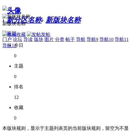
›
新分区名称
›
新版块名称
新版块名称
收藏
发帖
门户
论坛
导读
版块
图片
分类
帖子
导航
导航9
导航10
导航11
今日
导航12
0
主题
0
排名
12
收藏
0
本版块规则，显示于主题列表页的当前版块规则，留空为不显