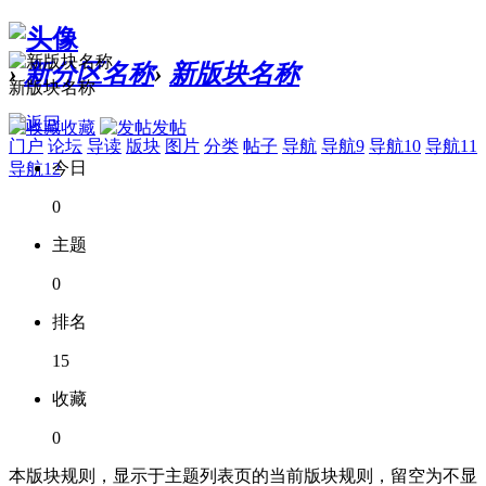
›
新分区名称
›
新版块名称
新版块名称
收藏
发帖
门户
论坛
导读
版块
图片
分类
帖子
导航
导航9
导航10
导航11
今日
导航12
0
主题
0
排名
15
收藏
0
本版块规则，显示于主题列表页的当前版块规则，留空为不显