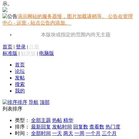
示。
演示网站的服务器慢，图片加载请稍等。 公告在管理
中心 - 运营 - 站点公告内添加。
本版块或指定的范围内尚无主题
首页
|
登录
|
注册
标准版
|
触屏版
|
电脑版
首页
论坛
发帖
搜索
我的
排序
导航
顶部
列表排序
类型：
全部主题
热帖
精华
排序：
最新回复
发帖时间
回复数
查看数
热门度
时间：
全部时间
一天
两天
一周
一个月
三个月