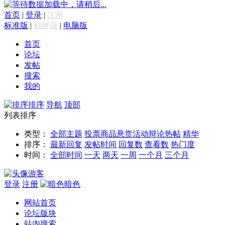
数据加载中，请稍后...
首页
|
登录
|
注册
标准版
|
触屏版
|
电脑版
首页
论坛
发帖
搜索
我的
排序
导航
顶部
列表排序
类型：
全部主题
投票
商品
悬赏
活动
辩论
热帖
精华
排序：
最新回复
发帖时间
回复数
查看数
热门度
时间：
全部时间
一天
两天
一周
一个月
三个月
游客
登录
注册
暗色
网站首页
论坛版块
站内搜索