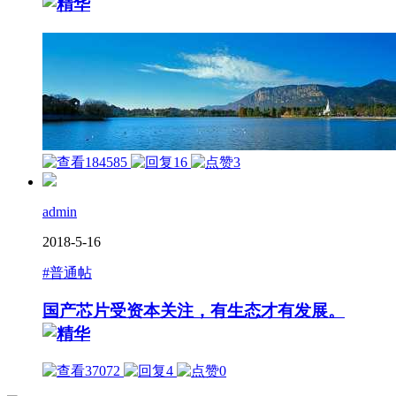
184585
16
3
admin
2018-5-16
#普通帖
国产芯片受资本关注，有生态才有发展。
37072
4
0