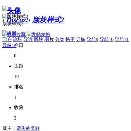
›
Discuz!
›
版块样式2
版块样式2
收藏
发帖
门户
论坛
导读
版块
图片
分类
帖子
导航
导航9
导航10
导航11
今日
导航12
0
主题
19
排名
1
收藏
3
版主：
遗失的美好