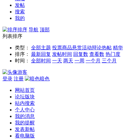
发帖
搜索
我的
排序
导航
顶部
列表排序
类型：
全部主题
投票
商品
悬赏
活动
辩论
热帖
精华
排序：
最新回复
发帖时间
回复数
查看数
热门度
时间：
全部时间
一天
两天
一周
一个月
三个月
游客
登录
注册
暗色
网站首页
论坛版块
站内搜索
个人中心
我的消息
我的提醒
发表新帖
看电脑版