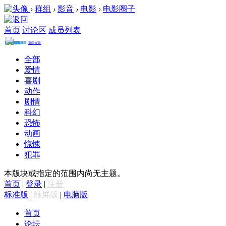
›
群组
›
影音
›
电影
›
电影圈子
首页
讨论区
成员列表
发帖
返回首页›
电影
圈子
收藏
全部
帖子 2
/
成员 6
/
爱情
积分 3
/
排名 1
加入
涵盖最新电影、好看
喜剧
的电影、经典电影、
电影推荐、免费电
动作
影、高清电影下载观
看及海量最新电影图
文视频资讯。
剧情
科幻
恐怖
动画
惊悚
犯罪
本版块或指定的范围内尚无主题。
首页
|
登录
|
注册
标准版
|
触屏版
|
电脑版
首页
论坛