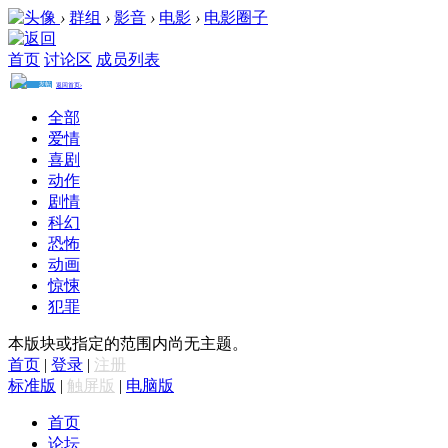
›
群组
›
影音
›
电影
›
电影圈子
首页
讨论区
成员列表
发帖
返回首页›
电影
圈子
收藏
全部
帖子 2
/
成员 6
/
爱情
积分 3
/
排名 1
加入
涵盖最新电影、好看
喜剧
的电影、经典电影、
电影推荐、免费电
动作
影、高清电影下载观
看及海量最新电影图
文视频资讯。
剧情
科幻
恐怖
动画
惊悚
犯罪
本版块或指定的范围内尚无主题。
首页
|
登录
|
注册
标准版
|
触屏版
|
电脑版
首页
论坛