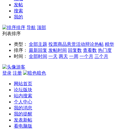
发帖
搜索
我的
排序
导航
顶部
列表排序
类型：
全部主题
投票
商品
悬赏
活动
辩论
热帖
精华
排序：
最新回复
发帖时间
回复数
查看数
热门度
时间：
全部时间
一天
两天
一周
一个月
三个月
游客
登录
注册
暗色
网站首页
论坛版块
站内搜索
个人中心
我的消息
我的提醒
发表新帖
看电脑版